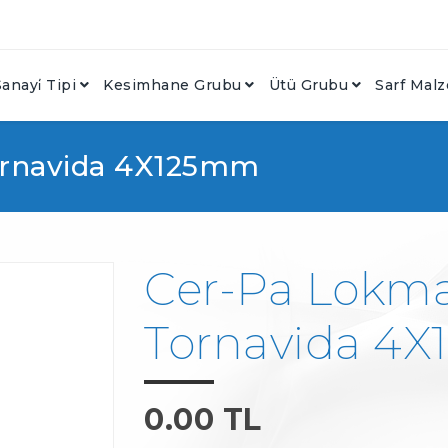
anayi̇ Tipi
Kesimhane Grubu
Ütü Grubu
Sarf Mal
ornavida 4X125mm
Cer-Pa Lokma
Tornavida 4
0.00 TL