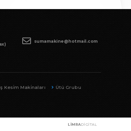
sumamakine@hotmail.com
ax)
 Kesi̇m Maki̇naları
Ütü Grubu
LİMRA
DİGİTAL