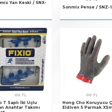
mix Yan Keski / SNX-
Sonmix Pense / SNZ-
.00 TL
.00 TL
o T Saplı İki Uçlu
Hong Cho Koruyucu Ç
an Anahtar Takımı
Eldiven 5 Parmak XSm