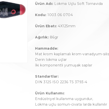
Ürün Adı:
Lokma Uçlu Soft Tornavida
Kodu:
1003 06 0704
Ürün Ebatı:
4X125mm
Ağırlık:
86gr
Hammadde:
Mat krom kaplamalı krom-vanadyum-sil
Derin lokma uçlar
İki komponentli yumuşak saplar
Standartlar:
DIN 3125 ISO 2236 TS 3793-4
Ürün Kullanımı:
Endüstriyel kullanıma uygundur,
Lokma uçlu somun-civata larda kullanılır