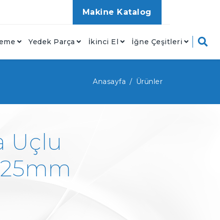
Makine Katalog
zeme
Yedek Parça
İkinci El
İğne Çeşitleri
Anasayfa
Ürünler
 Uçlu
X125mm