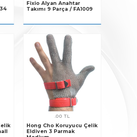
Fixio Alyan Anahtar
134
Takımı 9 Parça / FA1009
.00 TL
elik
Hong Cho Koruyucu Çelik
all
Eldiven 3 Parmak