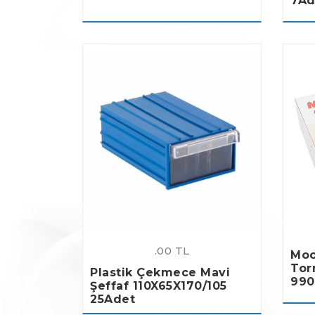
7Ad
.00 TL
Moo
Tor
Plastik Çekmece Mavi
990
Şeffaf 110X65X170/105
25Adet