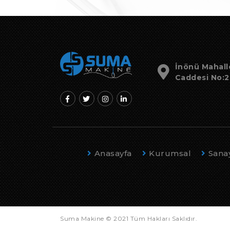
İnönü Mahall
Caddesi No:27
Anasayfa
Kurumsal
Sanayi
Suma Makine © 2021 Tüm Hakları Saklıdır.