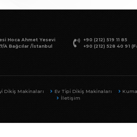
esi Hoca Ahmet Yesevi
+90 (212) 519 11 85
/A Bağcılar /İstanbul
+90 (212) 528 40 91 (F
̇ Di̇ki̇ş Maki̇naları
Ev Ti̇pi̇ Di̇ki̇ş Maki̇naları
Kumaş
İletişim